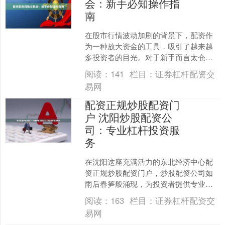
会：新手必知操作指
南
在股市行情波动加剧的背景下，配资作
为一种放大资金的工具，吸引了越来越
多投资者的目光。对于新手而言太仓股
票配资，配资既可能带来超额收益，也
阅读：
141
栏目：
证券杠杆配资交
暗藏巨大风险。本文将系统....
易网
配资正规炒股配资门
户 沈阳炒股配资公
司：专业杠杆投资服
务
在沈阳这座充满活力的东北经济中心配
资正规炒股配资门户，炒股配资公司如
雨后春笋般涌现，为投资者提供专业的
杠杆投资服务。这些公司通过资金杠杆
阅读：
163
栏目：
证券杠杆配资交
放大投资者的交易规模，旨....
易网