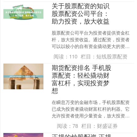
关于股票配资的知识
股票配资公司平台：
助力投资，放大收益
股票配资公司平台为投资者提供资金杠
杆，放大投资收益。通过配资，投资者
可以以较小的自有资金撬动更大的资金
量，从而获得更高的投资回报。 * **轻松
阅读：
110
栏目：
短线股票配资
获利：**投资者....
期货配资排名 手机股
票配资：轻松撬动财
富杠杆，实现投资梦
想
在瞬息万变的金融市场，手机股票配资
已成为投资者撬动财富杠杆的利器。它
允许投资者使用少量资金，放大投资规
模，从而获得更高的收益潜力。 * **降低
阅读：
78
栏目：
财盛证券
成本：**与直接....
正规的炒股配资 正规