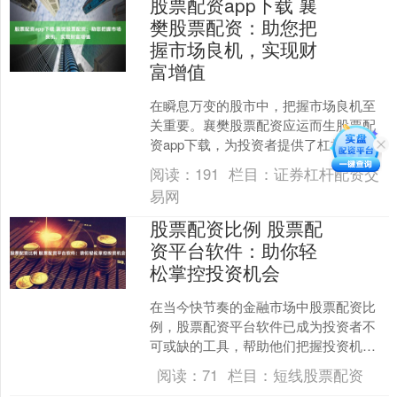
股票配资app下载 襄
樊股票配资：助您把
握市场良机，实现财
富增值
在瞬息万变的股市中，把握市场良机至
关重要。襄樊股票配资应运而生股票配
资app下载，为投资者提供了杠杆效应，
助其放大收益股票配资app下载，实现财
阅读：
191
栏目：
证券杠杆配资交
富增值。 配资神....
易网
股票配资比例 股票配
资平台软件：助你轻
松掌控投资机会
在当今快节奏的金融市场中股票配资比
例，股票配资平台软件已成为投资者不
可或缺的工具，帮助他们把握投资机会
并最大化收益。 股票配资融资涉及与配
阅读：
71
栏目：
短线股票配资
资公司合作，该配资公司....