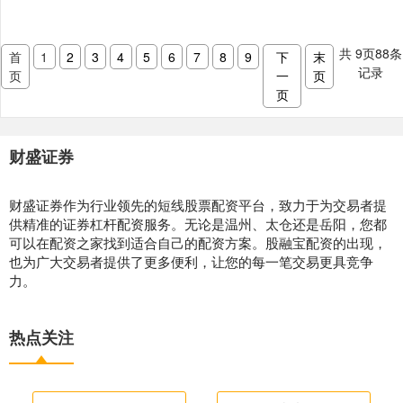
共
9
页
88
条
首
1
2
3
4
5
6
7
8
9
下
末
记录
页
一
页
页
财盛证券
财盛证券作为行业领先的短线股票配资平台，致力于为交易者提
供精准的证券杠杆配资服务。无论是温州、太仓还是岳阳，您都
可以在配资之家找到适合自己的配资方案。股融宝配资的出现，
也为广大交易者提供了更多便利，让您的每一笔交易更具竞争
力。
热点关注