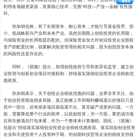
利用各项融资渠道，发展核心技术，完善“科技—产业—金融”良性循
环。
孙加韬也称，有了长期资本、耐心资本，才能引导基金投早、投
小、投战略新兴产业和未来产业。虽然在期限上创投投资的长周期，
与保险资金的长周期是匹配的。但保险资金加大对创业投资企业股权
资产的配置比例，就要解决险资管理的相关问题，因为创投投资本身
的风险性还是存在的。
同时，《措施》提出，加强创投政府引导和差异化监管，建立创
业投资与创新创业项目对接机制，持续落实落细创业投资企业税收优
惠政策。
孙加韬表示，关于创投企业税收优惠的问题，业界非常关注。由
于创业投资面临很多风险，真正能够上市和顺利赚钱退出的项目只是
其中一部分，还有很多项目面临退不出、甚至破产清算的问题。一方
面，需要降低整个行业的税率，以鼓励投资；另一方面，要把成功项
目和失败项目打包来看，作为一个整体来计算缴税。因此，《措施》
也提出“持续落实落细创业投资企业税收优惠政策。落实鼓励创业投资
企业和天使投资个人投资种子期、初创期科技型等企业的税收支持政