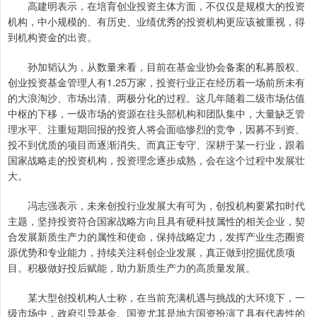
高建明表示，在培育创业投资主体方面，不仅仅是规模大的投资
机构，中小规模的、有历史、业绩优秀的投资机构更应该被重视，得
到机构资金的出资。
孙加韬认为，从数量来看，目前在基金业协会备案的私募股权、
创业投资基金管理人有1.25万家，投资行业正在经历着一场前所未有
的大浪淘沙、市场出清、两极分化的过程。这几年随着二级市场估值
中枢的下移，一级市场的资源在往头部机构和团队集中，大量缺乏管
理水平、注重短期回报的投资人将会面临惨烈的竞争，因募不到资、
投不到优质的项目而逐渐消失。而真正专守、深耕于某一行业，跟着
国家战略走的投资机构，投资理念逐步成熟，会在这个过程中发展壮
大。
冯志强表示，未来创投行业发展大有可为，创投机构要紧扣时代
主题，坚持投资符合国家战略方向且具有硬科技属性的相关企业，契
合发展新质生产力的属性和使命，保持战略定力，发挥产业生态圈资
源优势和专业能力，持续关注科创企业发展，真正做到挖掘优质项
目。积极做好投后赋能，助力新质生产力的高质量发展。
某大型创投机构人士称，在当前充满机遇与挑战的大环境下，一
级市场中，政府引导基金、国资尤其是地方国资扮演了具有代表性的