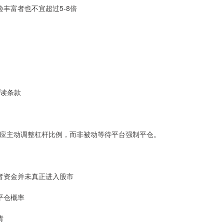
经验丰富者也不宜超过5-8倍
阅读条款
应主动调整杠杆比例，而非被动等待平台强制平仓。
资者资金并未真正进入股市
制平仓概率
请