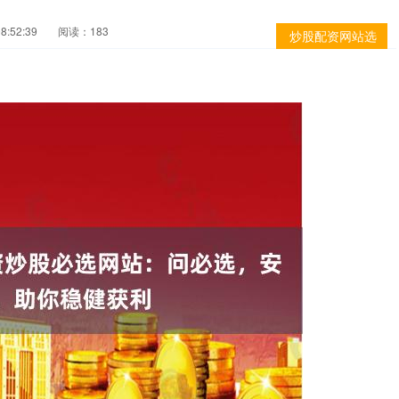
8:52:39
阅读：183
炒股配资网站选