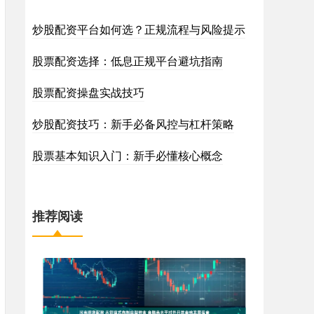
炒股配资平台如何选？正规流程与风险提示
股票配资选择：低息正规平台避坑指南
股票配资操盘实战技巧
炒股配资技巧：新手必备风控与杠杆策略
股票基本知识入门：新手必懂核心概念
推荐阅读