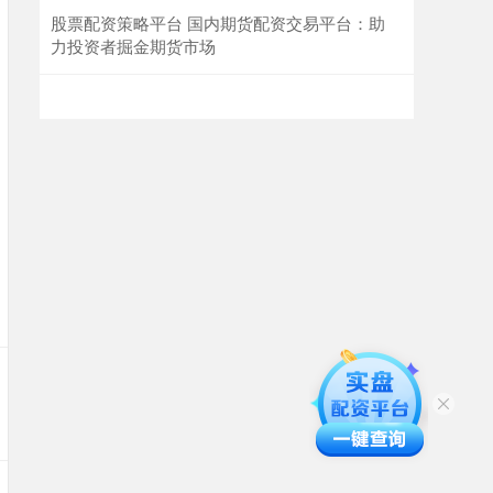
股票配资策略平台 国内期货配资交易平台：助
力投资者掘金期货市场