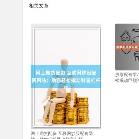
相关文章
股票配资学
松撬动巨额
网上期货配资 互联网炒股配资网
站：助您轻松撬动财富杠杆