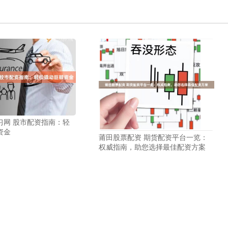
习网 股市配资指南：轻
资金
莆田股票配资 期货配资平台一览：
权威指南，助您选择最佳配资方案