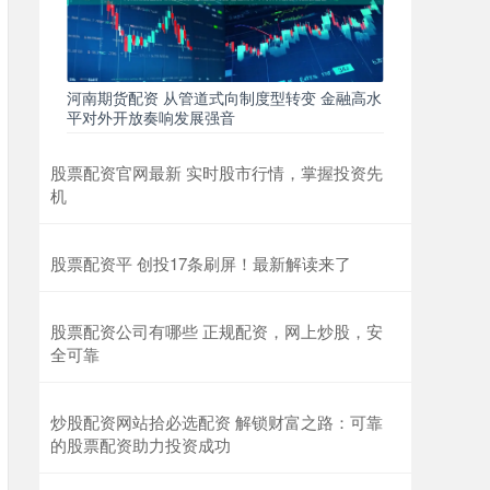
河南期货配资 从管道式向制度型转变 金融高水
平对外开放奏响发展强音
股票配资官网最新 实时股市行情，掌握投资先
机
股票配资平 创投17条刷屏！最新解读来了
股票配资公司有哪些 正规配资，网上炒股，安
全可靠
炒股配资网站拾必选配资 解锁财富之路：可靠
的股票配资助力投资成功