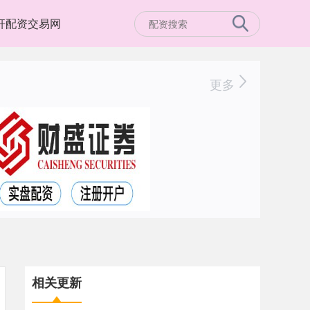
杆配资交易网
更多
相关更新