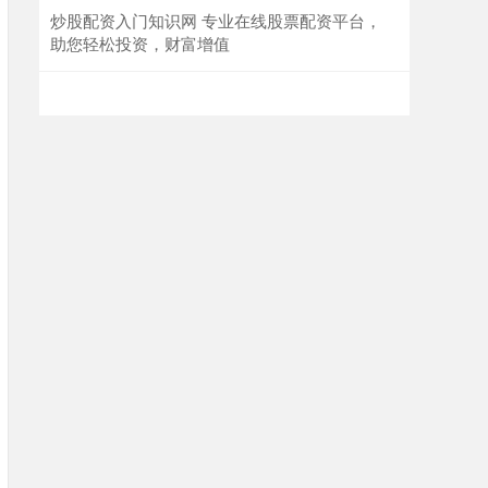
炒股配资入门知识网 专业在线股票配资平台，
助您轻松投资，财富增值