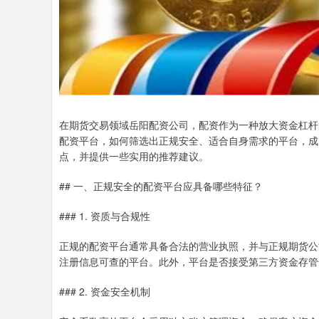
在期货交易领域岳阳配资公司，配资作为一种放大资金杠杆
配资平台，如何筛选出正规安全、适合自身需求的平台，成
点，并提供一些实用的推荐建议。
## 一、正规安全的配资平台应具备哪些特征？
### 1. 资质与合规性
正规的配资平台通常具备合法的营业执照，并与正规期货公
注册信息可查的平台。此外，平台是否接受第三方资金存管
### 2. 资金安全机制