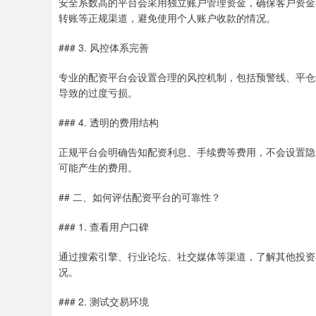
安全系数高的平台会采用独立账户管理资金，确保客户资金
转账等正规渠道，避免使用个人账户收款的情况。
### 3. 风控体系完善
专业的配资平台会设置合理的风控机制，包括预警线、平仓
导致的过度亏损。
### 4. 透明的费用结构
正规平台会明确告知配资利息、手续费等费用，不会设置隐
可能产生的费用。
## 二、如何评估配资平台的可靠性？
### 1. 查看用户口碑
通过搜索引擎、行业论坛、社交媒体等渠道，了解其他投资
况。
### 2. 测试交易环境