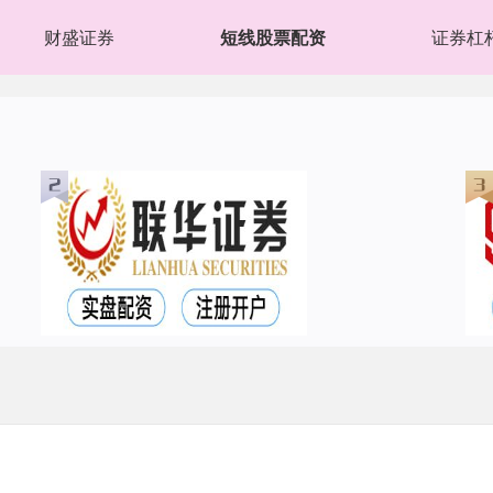
财盛证券
短线股票配资
证券杠