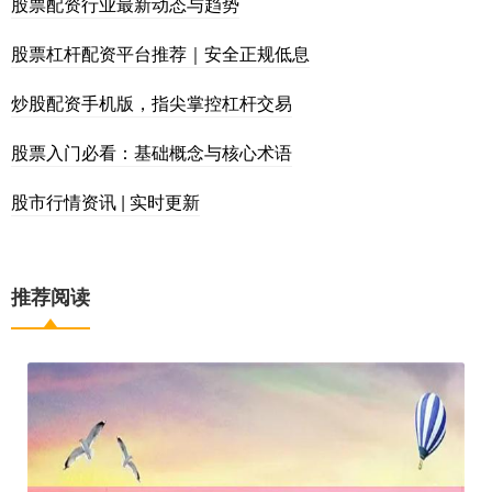
股票配资行业最新动态与趋势
股票杠杆配资平台推荐｜安全正规低息
炒股配资手机版，指尖掌控杠杆交易
股票入门必看：基础概念与核心术语
股市行情资讯 | 实时更新
推荐阅读