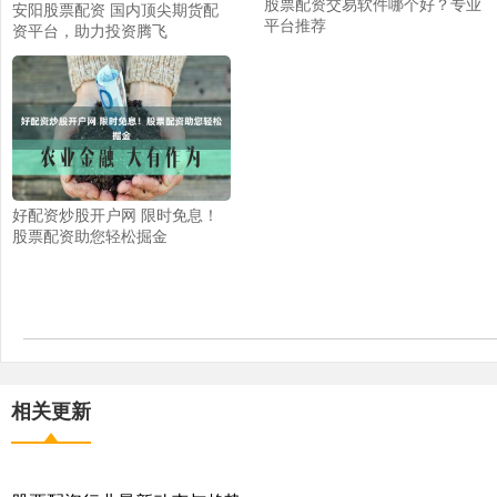
股票配资交易软件哪个好？专业
安阳股票配资 国内顶尖期货配
平台推荐
资平台，助力投资腾飞
好配资炒股开户网 限时免息！
股票配资助您轻松掘金
相关更新