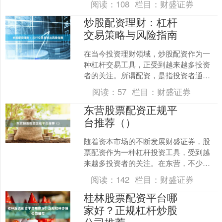
阅读：
108
栏目：
财盛证券
——用少量自有....
炒股配资理财：杠杆
交易策略与风险指南
在当今投资理财领域，炒股配资作为一
种杠杆交易工具，正受到越来越多投资
者的关注。所谓配资，是指投资者通过
向配资公司或平台借入资金，以放大自
阅读：
57
栏目：
财盛证券
身投资本金的方式参与股票....
东营股票配资正规平
台推荐（）
随着资本市场的不断发展财盛证券，股
票配资作为一种杠杆投资工具，受到越
来越多投资者的关注。在东营，不少股
民希望通过配资放大收益，但面对市场
阅读：
142
栏目：
财盛证券
上众多的配资平台，如何选....
桂林股票配资平台哪
家好？正规杠杆炒股