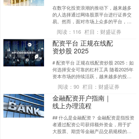
在数字化投资浪潮的推动下，越来越多
的人选择通过网络股票平台进行证券交
易。然而，面对市场上众多的平台，如
何选择正规、安全、合规的券商，并顺
阅读：
116
栏目：
财盛证券
利完成开户，成为许多投资....
配资平台 正规在线配
资炒股 2025
# 配资平台 正规在线配资炒股 2025：如
何选择安全可靠的杠杆工具 随着2025年
资本市场的持续活跃，越来越多的投资
者开始关注配资炒股这一工具。然而，
阅读：
90
栏目：
财盛证券
面对市场....
金融配资开户指南｜
线上办理流程
## 什么是金融配资？ 金融配资是指投资
者通过配资公司获得额外资金，用于扩
大股票、期货等金融产品交易规模的一
种金融服务。简单来说，就是“借鸡生蛋”