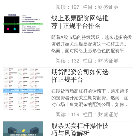
对市场上众多的配资平台，如何选择“股
阅读：
127
栏目：
财盛证券
票可靠配资”成为投资者....
线上股票配资网站推
荐 | 正规平台排名
随着A股市场的持续活跃，越来越多的投
资者开始关注股票配资这一杠杆工具。
然而，面对网络上形形色色的配资平
台，如何辨别正规平台、规避资金风
阅读：
132
栏目：
财盛证券
险，成为投资者最关心的问题....
期货配资公司如何选
择正规平台
在期货市场高杠杆的诱惑下，越来越多
的投资者开始关注期货配资。然而，面
对市场上鱼龙混杂的配资公司，如何选
择正规平台成为决定盈亏的第一步。本
阅读：
159
栏目：
财盛证券
文将为您详细解析选择正规....
股票买卖杠杆操作技
巧与风险解析