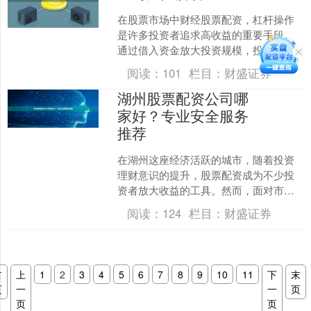
在股票市场中财经股票配资，杠杆操作
是许多投资者追求高收益的重要手段。
通过借入资金放大投资规模，投资者可
以在市场波动中获得更高回报。然而，
阅读：
101
栏目：
财盛证券
杠杆也是一把双刃剑，风险....
湖州股票配资公司哪
家好？专业安全服务
推荐
在湖州这座经济活跃的城市，随着投资
理财意识的提升，股票配资成为不少投
资者放大收益的工具。然而，面对市场
上众多的配资公司，许多投资者都会困
阅读：
124
栏目：
财盛证券
惑：**湖州股票配资公司....
首
上
1
2
3
4
5
6
7
8
9
10
11
下
末
页
一
一
页
页
页