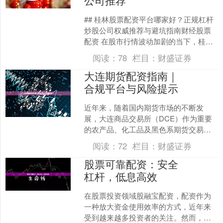
公司推荐
## 桂林股票配资平台哪家好？正规杠杆
炒股公司权威推荐与避坑指南财经股票
配资 在股市行情波动加剧的当下，桂林
越来越多的投资者开始关注股票配资这
阅读：
78
栏目：
财盛证券
一工具，试图通过杠....
大连期货配资指南｜
合规平台与风险提示
近年来，随着国内期货市场的不断发
展，大连商品交易所（DCE）作为重要
的农产品、化工品及黑色系期货交易中
心，吸引了大量投资者参与。然而，由
阅读：
72
栏目：
财盛证券
于期货交易本身具有高杠杆....
股票可靠配资：安全
杠杆，低息高效
在股票投资领域股融宝配资，配资作为
一种放大资金使用效率的方式，近年来
受到越来越多投资者的关注。然而，面