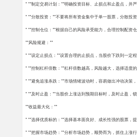
* **制定交易计划：**明确投资目标、止损点和止盈点，并
* **分散投资：**不要将所有资金集中于单一股票，分散投
* **控制仓位：**根据自己的风险承受能力，合理控制配
**风险规避：**
* **设定止损点：**设置合理的止损点，当股价下跌到一
* **控制杠杆倍数：**杠杆倍数越高，风险越大，选择适
* **避免追涨杀跌：**市场情绪波动时，容易做出冲动决
* **及时止盈：**当股价上涨达到预期目标时，及时止盈
**收益最大化：**
* **选择优质标的：**选择基本面良好、成长性强的股票，
* **把握市场趋势：**分析市场趋势，顺势而为，抓住上涨