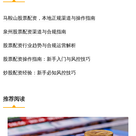
马鞍山股票配资，本地正规渠道与操作指南
泉州股票配资渠道与合规指南
股票配资行业趋势与合规运营解析
股票配资操作指南：新手入门与风控技巧
炒股配资经验：新手必知风控技巧
推荐阅读