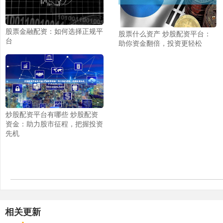
股票金融配资：如何选择正规平
股票什么资产 炒股配资平台：
台
助你资金翻倍，投资更轻松
炒股配资平台有哪些 炒股配资
资金：助力股市征程，把握投资
先机
相关更新