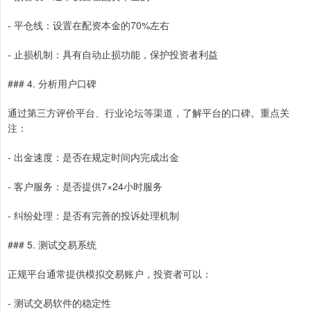
- 平仓线：设置在配资本金的70%左右
- 止损机制：具有自动止损功能，保护投资者利益
### 4. 分析用户口碑
通过第三方评价平台、行业论坛等渠道，了解平台的口碑。重点关
注：
- 出金速度：是否在规定时间内完成出金
- 客户服务：是否提供7×24小时服务
- 纠纷处理：是否有完善的投诉处理机制
### 5. 测试交易系统
正规平台通常提供模拟交易账户，投资者可以：
- 测试交易软件的稳定性