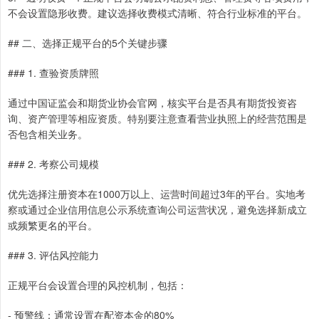
不会设置隐形收费。建议选择收费模式清晰、符合行业标准的平台。
## 二、选择正规平台的5个关键步骤
### 1. 查验资质牌照
通过中国证监会和期货业协会官网，核实平台是否具有期货投资咨
询、资产管理等相应资质。特别要注意查看营业执照上的经营范围是
否包含相关业务。
### 2. 考察公司规模
优先选择注册资本在1000万以上、运营时间超过3年的平台。实地考
察或通过企业信用信息公示系统查询公司运营状况，避免选择新成立
或频繁更名的平台。
### 3. 评估风控能力
正规平台会设置合理的风控机制，包括：
- 预警线：通常设置在配资本金的80%