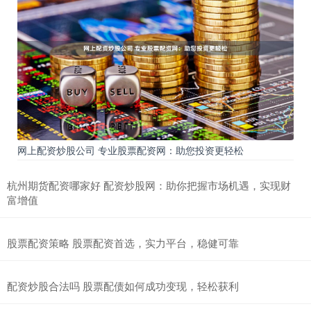
网上配资炒股公司 专业股票配资网：助您投资更轻松
杭州期货配资哪家好 配资炒股网：助你把握市场机遇，实现财
富增值
股票配资策略 股票配资首选，实力平台，稳健可靠
配资炒股合法吗 股票配债如何成功变现，轻松获利