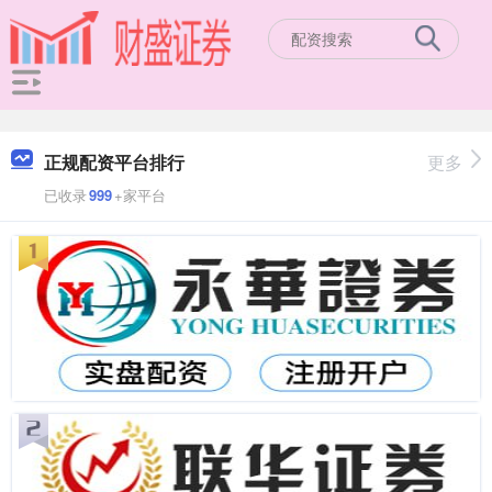
正规配资平台排行
更多
已收录
999
+家平台